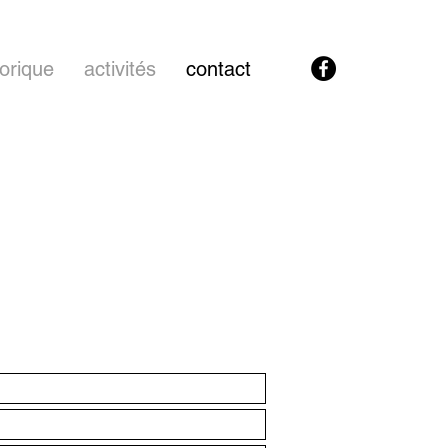
torique
activités
contact